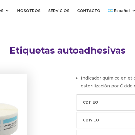
OS
NOSOTROS
SERVICIOS
CONTACTO
Español
Etiquetas autoadhesivas
Indicador químico en et
esterilización por
Óxido 
CD11 EO
CD17 EO