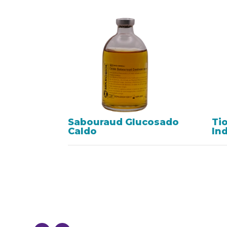
Sabouraud Glucosado
Ti
Caldo
In