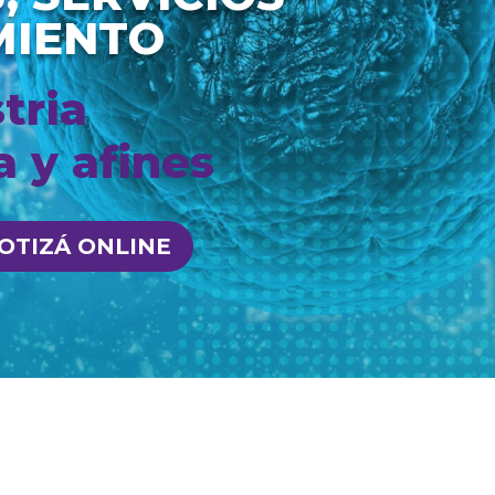
MIENTO
tria
 y afines
OTIZÁ ONLINE