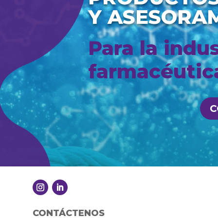
Y ASESORA
Para la indus
farmacéutica
C
CONTÁCTENOS