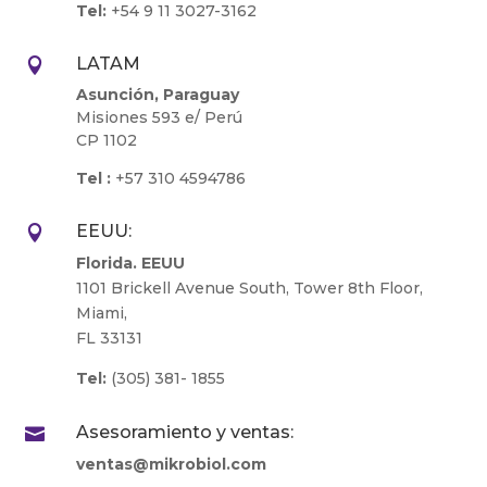
Tel:
+54 9 11 3027-3162
LATAM

Asunción, Paraguay
Misiones 593 e/ Perú
CP 1102
Tel :
+57 310 4594786
EEUU:

Florida. EEUU
1101 Brickell Avenue South, Tower 8th Floor,
Miami,
FL 33131
Tel:
(305) 381- 1855
Asesoramiento y ventas:

ventas@mikrobiol.com