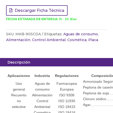
Descargar Ficha Técnica
FECHA ESTIMADA DE ENTREGA:
15 - 20 días
SKU:
MKB-90SCDA
Etiquetas:
Aguas de consumo
,
Alimentación
,
Control Ambiental
,
Cosmética
,
Placa
Descripción
Aplicaciones
Industria
Regulaciones
Composición 
Armonizado Segú
Uso
Aguas de
Farmacopea
Peptona de caseína.
general
consumo
Europea
Peptona de soja......
Recuento
Alimentación
ISO 9308
Cloruro sódico........
no
Control
ISO 11930
Agar.....................
selective
Ambiental
ISO 18415
Cosmética
ISO 18416