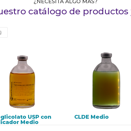
¿NECESITA ALGO MÁS?
uestro catálogo de productos y
)
oglicolato USP con
CLDE Medio
dicador Medio